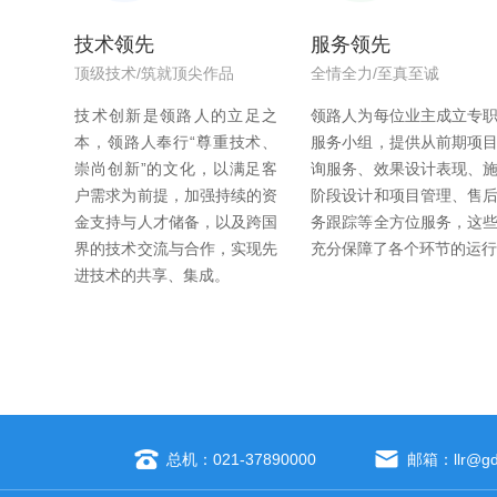
技术领先
服务领先
顶级技术/筑就顶尖作品
全情全力/至真至诚
技术创新是领路人的立足之
领路人为每位业主成立专
本，领路人奉行“尊重技术、
服务小组，提供从前期项
崇尚创新”的文化，以满足客
询服务、效果设计表现、
户需求为前提，加强持续的资
阶段设计和项目管理、售
金支持与人才储备，以及跨国
务跟踪等全方位服务，这
界的技术交流与合作，实现先
充分保障了各个环节的运
进技术的共享、集成。
总机：021-37890000
邮箱：
llr@gd