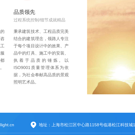
品质领先
过程系统控制/细节成就精品
职的
秉承建筑技术、工程品质完美
目咨
结合的建筑理念，领路人专注
施工
于每个项目设计中的效果、产
后服
品中的灯具、施工中的安装、
些都
执着于品质的锤炼。以
行。
ISO9001质量管理体系为依
据，为社会奉献高品质的景观
照明艺术品。
light.cn
地址：上海市松江区中心路1158号临港松江科技城