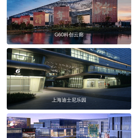
G60科创云廊
上海迪士尼乐园